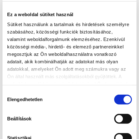
8611, Siófok-Kiliti repülőtér, Szekszárdi út
www.molnair.hu
Ez a weboldal sütiket használ
info@molnair.hu
Sütiket használunk a tartalmak és hirdetések személyre
szabásához, közösségi funkciók biztosításához,
BŐVEBBEN
valamint weboldalforgalmunk elemzéséhez. Ezenkívül
közösségi média-, hirdető- és elemező partnereinkkel
megosztjuk az Ön weboldalhasználatra vonatkozó
adatait, akik kombinálhatják az adatokat más olyan
adatokkal, amelyeket Ön adott meg számukra vagy az
Ön által használt más szolgáltatásokból gyűjtöttek. A
weboldalon való böngészés folytatásával Ön hozzájárul a
sütik használatához.
Hozzájárulás
Elengedhetetlen
kiválasztása
Beállítások
Statisztikai