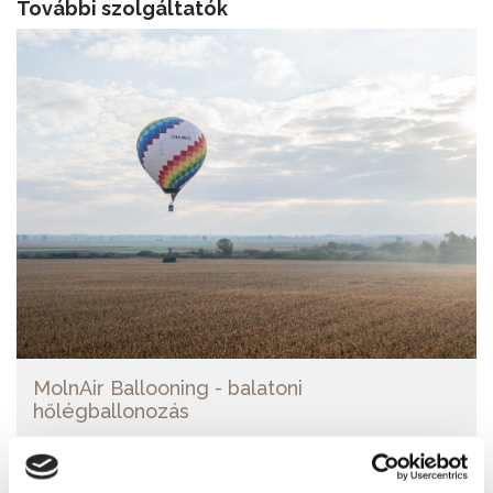
További szolgáltatók
MolnAir Ballooning - balatoni
hőlégballonozás
06 70 385 0035