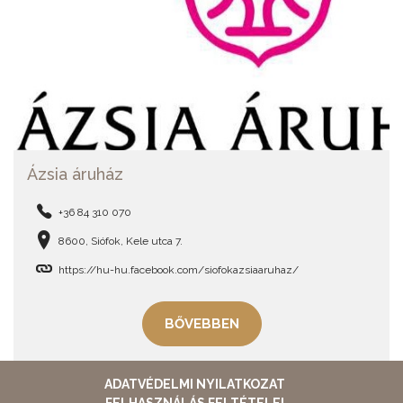
Ázsia áruház
+36 84 310 070
8600, Siófok, Kele utca 7.
https://hu-hu.facebook.com/siofokazsiaaruhaz/
BŐVEBBEN
ADATVÉDELMI NYILATKOZAT