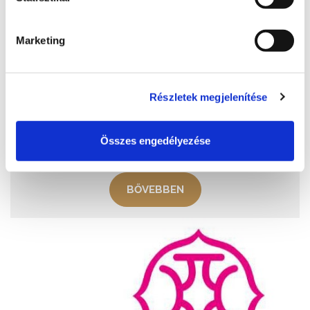
Bella Állatpark
Marketing
+36 30 939 6006 , +36 30 940 0484
Ma: 09:30 - 18:30
Részletek megjelenítése
8600, Siófok, Verebesi utca 35.
http://bellapuszta.hu/
Összes engedélyezése
info@bellapuszta.hu
BŐVEBBEN