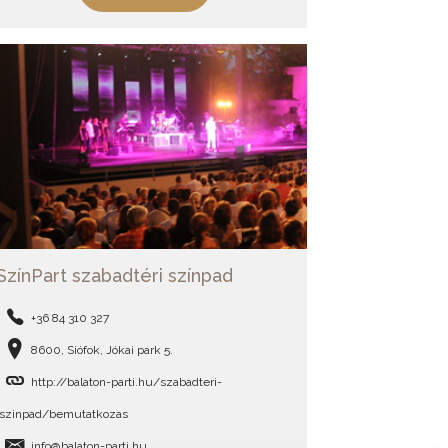
SzínPart szabadtéri színpad
+36 84 310 327
8600, Siófok, Jókai park 5.
http://balaton-parti.hu/szabadteri-
szinpad/bemutatkozas
info@balaton-parti.hu