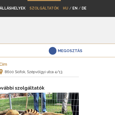
ÁLLÁSHELYEK
SZOLGÁLTATÓK
HU
/
EN
/
DE
MEGOSZTÁS
Cím
8600 Siófok, Szépvölgyi utca 4/13.
ovábbi szolgáltatók