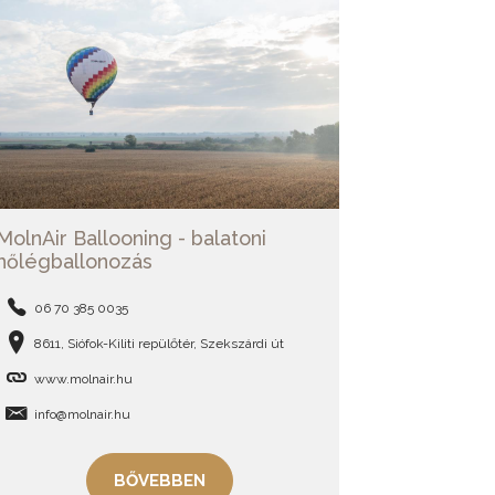
MolnAir Ballooning - balatoni
hőlégballonozás
06 70 385 0035
8611, Siófok-Kiliti repülőtér, Szekszárdi út
www.molnair.hu
info@molnair.hu
BŐVEBBEN