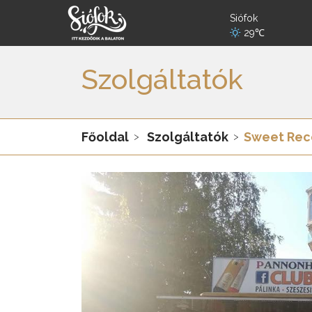
Siófok
29℃
Szolgáltatók
Főoldal
Szolgáltatók
Sweet Reco