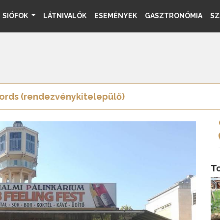
SIÓFOK
LÁTNIVALÓK
ESEMÉNYEK
GASZTRONÓMIA
SZ
rds (rendezvénykitelepülő)
T