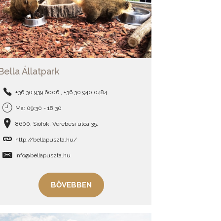
Bella Állatpark
+36 30 939 6006 , +36 30 940 0484
Ma: 09:30 - 18:30
8600, Siófok, Verebesi utca 35.
http://bellapuszta.hu/
info@bellapuszta.hu
BŐVEBBEN