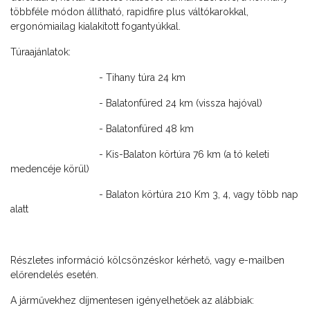
többféle módon állítható, rapidfire plus váltókarokkal,
ergonómiailag kialakított fogantyúkkal.
Túraajánlatok:
- Tihany túra 24 km
- Balatonfüred 24 km (vissza hajóval)
- Balatonfüred 48 km
- Kis-Balaton körtúra 76 km (a tó keleti
medencéje körül)
- Balaton körtúra 210 Km 3, 4, vagy több nap
alatt
Részletes információ kölcsönzéskor kérhető, vagy e-mailben
előrendelés esetén.
A járművekhez díjmentesen igényelhetőek az alábbiak: