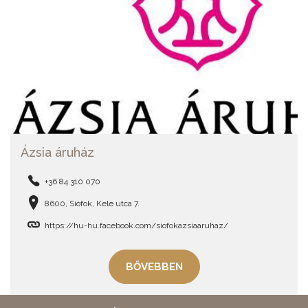
Ázsia áruház
+36 84 310 070
8600, Siófok, Kele utca 7.
https://hu-hu.facebook.com/siofokazsiaaruhaz/
BŐVEBBEN