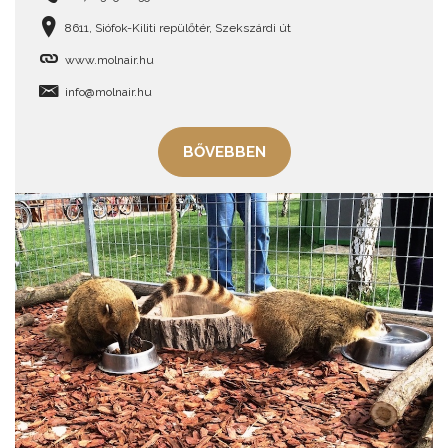
8611, Siófok-Kiliti repülőtér, Szekszárdi út
www.molnair.hu
info@molnair.hu
BŐVEBBEN