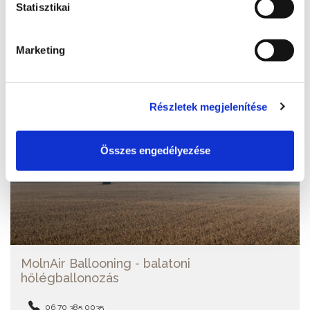
Statisztikai
További szolgáltatók
Marketing
Részletek megjelenítése
Összes engedélyezése
MolnAir Ballooning - balatoni
hőlégballonozás
06 70 385 0035