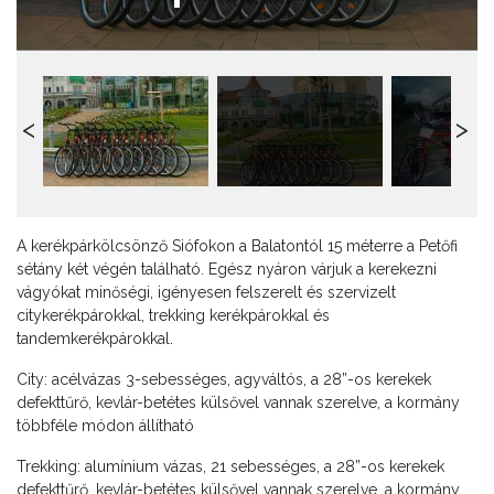
A kerékpárkölcsönző Siófokon a Balatontól 15 méterre a Petőfi
sétány két végén található. Egész nyáron várjuk a kerekezni
vágyókat minőségi, igényesen felszerelt és szervizelt
citykerékpárokkal, trekking kerékpárokkal és
tandemkerékpárokkal.
City: acélvázas 3-sebességes, agyváltós, a 28”-os kerekek
defekttűrő, kevlár-betétes külsővel vannak szerelve, a kormány
többféle módon állítható
Trekking: alumínium vázas, 21 sebességes, a 28”-os kerekek
defekttűrő, kevlár-betétes külsővel vannak szerelve, a kormány