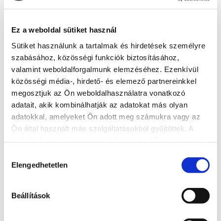
Telefonszám:
Ez a weboldal sütiket használ
Zrínyi Attila - (HU) Phone: +36-30/936-1311
Sütiket használunk a tartalmak és hirdetések személyre
szabásához, közösségi funkciók biztosításához,
Udvari Éva - (GB) Phone: +36-30/503-0475
valamint weboldalforgalmunk elemzéséhez. Ezenkívül
közösségi média-, hirdető- és elemező partnereinkkel
E-mail: Általános információk: bikesiofok@gmail.hu
megosztjuk az Ön weboldalhasználatra vonatkozó
adatait, akik kombinálhatják az adatokat más olyan
Elérhetőség
adatokkal, amelyeket Ön adott meg számukra vagy az
Ön által használt más szolgáltatásokból gyűjtöttek. A
+36 30 5030 475 (GB)
weboldalon való böngészés folytatásával Ön hozzájárul a
Cím
sütik használatához.
Hozzájárulás
8600 Siófok, Petőfi sétány 9. főszezonban, elő-és
Elengedhetetlen
kiválasztása
utószezonban Fő utca 200.
Weboldal
Beállítások
http://bikesiofok.hu/