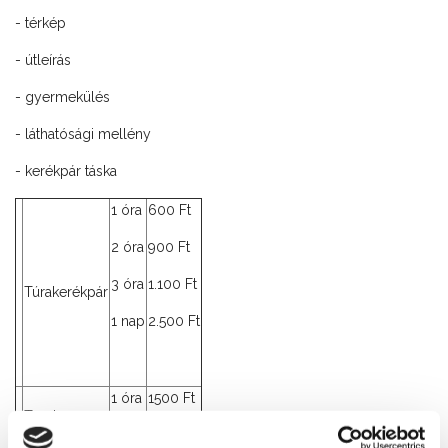
- térkép
- útleírás
- gyermekülés
- láthatósági mellény
- kerékpár táska
1 óra
600 Ft
2 óra
900 Ft
3 óra
1.100 Ft
Túrakerékpár
1 nap
2.500 Ft
1 óra
1500 Ft
Tandem
1 nap
4000 Ft