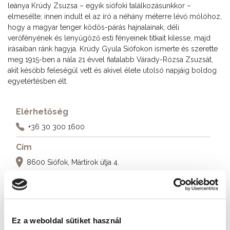
leánya Krúdy Zsuzsa – egyik siófoki találkozásunkkor –
elmesélte; innen indult el az író a néhány méterre lévő mólóhoz,
hogy a magyar tenger ködös-párás hajnalainak, déli
verőfényének és lenyűgöző esti fényeinek titkait kilesse, majd
írásaiban ránk hagyja. Krúdy Gyula Siófokon ismerte és szerette
meg 1915-ben a nála 21 évvel fiatalabb Várady-Rózsa Zsuzsát,
akit később feleségül vett és akivel élete utolsó napjáig boldog
egyetértésben élt.
Elérhetőség
+36 30 300 1600
Cím
8600 Siófok, Mártírok útja 4.
További szálláshelyek
Ez a weboldal sütiket használ