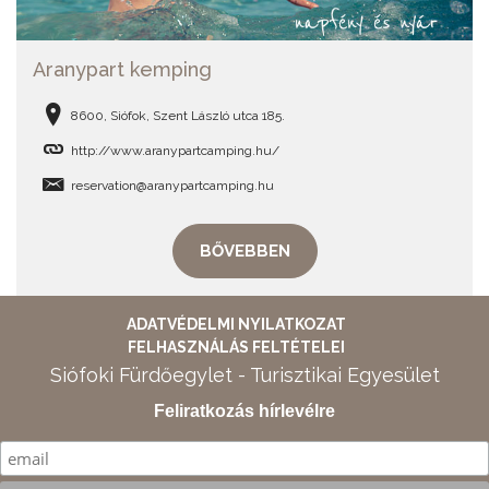
Aranypart kemping
8600, Siófok, Szent László utca 185.
http://www.aranypartcamping.hu/
reservation@aranypartcamping.hu
BŐVEBBEN
ADATVÉDELMI NYILATKOZAT
FELHASZNÁLÁS FELTÉTELEI
Siófoki Fürdőegylet - Turisztikai Egyesület
Feliratkozás hírlevélre