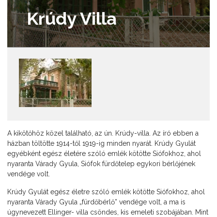
Krúdy Villa
A kikötőhöz közel található, az ún. Krúdy-villa. Az író ebben a
házban töltötte 1914-től 1919-ig minden nyarát. Krúdy Gyulát
egyébként egész életére szóló emlék kötötte Siófokhoz, ahol
nyaranta Várady Gyula, Siófok fürdőtelep egykori bérlőjének
vendége volt.
Krúdy Gyulát egész életre szóló emlék kötötte Siófokhoz, ahol
nyaranta Várady Gyula „fürdőbérlő” vendége volt, a ma is
úgynevezett Ellinger- villa csöndes, kis emeleti szobájában. Mint