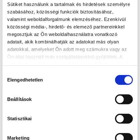
Sütiket használunk a tartalmak és hirdetések személyre
szabásához, közösségi funkciók biztosításához,
valamint weboldalforgalmunk elemzéséhez. Ezenkívül
közösségi média-, hirdető- és elemező partnereinkkel
megosztjuk az Ön weboldalhasználatra vonatkozó
adatait, akik kombinálhatják az adatokat más olyan
adatokkal, amelyeket Ön adott meg számukra vagy az
Ön által használt más szolgáltatásokból gyűjtöttek. A
weboldalon való böngészés folytatásával Ön hozzájárul a
sütik használatához.
Hozzájárulás
Elengedhetetlen
kiválasztása
Kálmán Imre Panzió
Beállítások
+36 30 9471 186
8600, Siófok, Kálmán Imre sétány
Statisztikai
http://www.kalmanimrepanzio.hu/
kalmanudvar@t-email.hu
Marketing