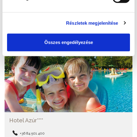
BŐVEBBEN
Részletek megjelenítése
Összes engedélyezése
Hotel Azúr****
+36 84 501 400