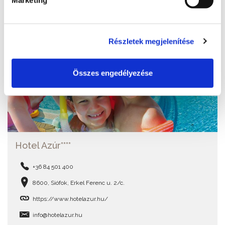
Marketing
Részletek megjelenítése
Összes engedélyezése
Hotel Azúr****
+36 84 501 400
8600, Siófok, Erkel Ferenc u. 2/c.
https://www.hotelazur.hu/
info@hotelazur.hu