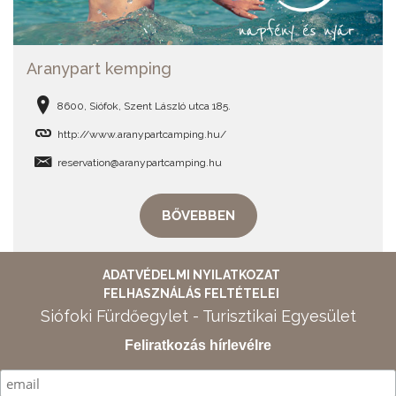
Aranypart kemping
8600, Siófok, Szent László utca 185.
http://www.aranypartcamping.hu/
reservation@aranypartcamping.hu
BŐVEBBEN
ADATVÉDELMI NYILATKOZAT
FELHASZNÁLÁS FELTÉTELEI
Siófoki Fürdőegylet - Turisztikai Egyesület
Feliratkozás hírlevélre