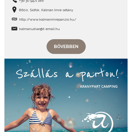
+36 30 9471 186
8600, Siófok, Kálmán Imre sétány
http://www.kalmanimrepanzio.hu/
kalmanudvar@t-email.hu
BŐVEBBEN