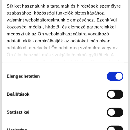
Sütiket használunk a tartalmak és hirdetések személyre
Telefonszám: + 36 30 356 4338
szabásához, közösségi funkciók biztosításához,
E-mail:
szallas@accomo.hu
;
szallas.accomo@gmail.com
valamint weboldalforgalmunk elemzéséhez. Ezenkívül
közösségi média-, hirdető- és elemező partnereinkkel
Ingyenes parkoló
megosztjuk az Ön weboldalhasználatra vonatkozó
Állatbarát
adatait, akik kombinálhatják az adatokat más olyan
Elérhetőség
adatokkal, amelyeket Ön adott meg számukra vagy az
Ön által használt más szolgáltatásokból gyűjtöttek. A
+36 30 356 43 38
weboldalon való böngészés folytatásával Ön hozzájárul a
Cím
sütik használatához.
Hozzájárulás
8600 Siófok, Karinthy Frigyes utca. 2.
Elengedhetetlen
kiválasztása
Weboldal
Beállítások
https://accomo.hu/
Statisztikai
További szálláshelyek