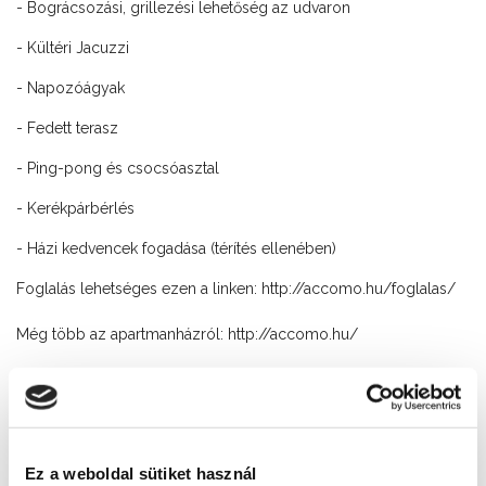
- Bográcsozási, grillezési lehetőség az udvaron
- Kültéri Jacuzzi
- Napozóágyak
- Fedett terasz
- Ping-pong és csocsóasztal
- Kerékpárbérlés
- Házi kedvencek fogadása (térítés ellenében)
Foglalás lehetséges ezen a linken:
http://accomo.hu/foglalas/
Még több az apartmanházról:
http://accomo.hu/
Még több információ a Facebookon
is:
https://www.facebook.com/accomoapartman/
Ez a weboldal sütiket használ
Cím: Siófok, Karinthy Frigyes u. 2.