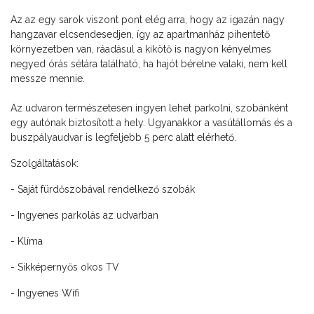
Az az egy sarok viszont pont elég arra, hogy az igazán nagy
hangzavar elcsendesedjen, így az apartmanház pihentető
környezetben van, ráadásul a kikötő is nagyon kényelmes
negyed órás sétára található, ha hajót bérelne valaki, nem kell
messze mennie.
Az udvaron természetesen ingyen lehet parkolni, szobánként
egy autónak biztosított a hely. Ugyanakkor a vasútállomás és a
buszpályaudvar is legfeljebb 5 perc alatt elérhető.
Szolgáltatások:
- Saját fürdőszobával rendelkező szobák
- Ingyenes parkolás az udvarban
- Klíma
- Síkképernyős okos TV
- Ingyenes Wifi