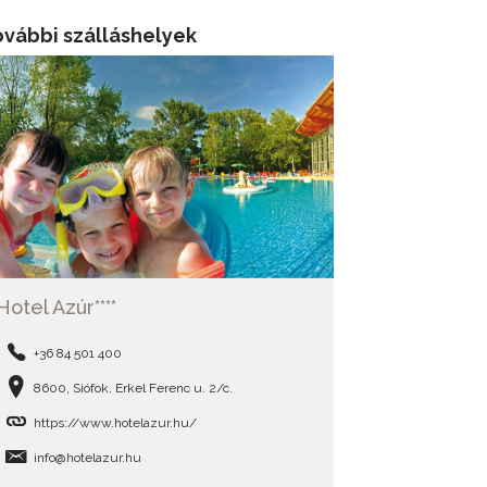
ovábbi szálláshelyek
Hotel Azúr****
+36 84 501 400
8600, Siófok, Erkel Ferenc u. 2/c.
https://www.hotelazur.hu/
info@hotelazur.hu