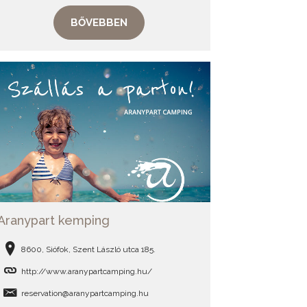
BŐVEBBEN
Aranypart kemping
8600, Siófok, Szent László utca 185.
http://www.aranypartcamping.hu/
reservation@aranypartcamping.hu