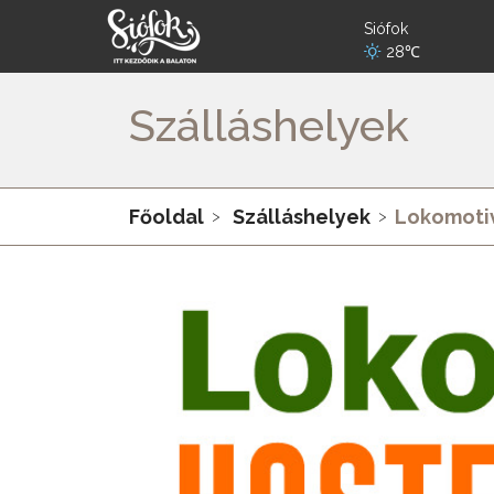
Siófok
28℃
Szálláshelyek
Főoldal
Szálláshelyek
Lokomotiv