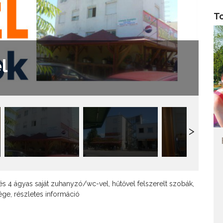
T
l
 és 4 ágyas saját zuhanyzó/wc-vel, hűtővel felszerelt szobák,
ége, részletes információ