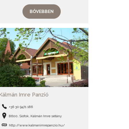
BŐVEBBEN
Kálmán Imre Panzió
+36 30 9471 186
8600, Siófok, Kálmán Imre sétány
http://www.kalmanimrepanzio.hu/