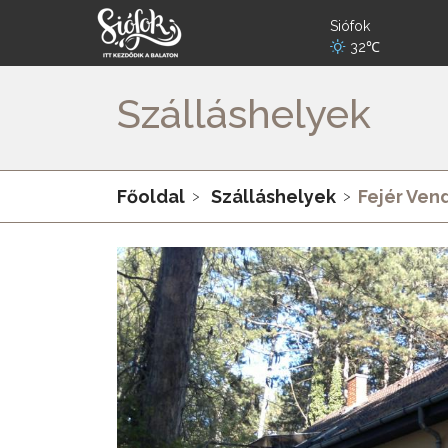
Siófok
32℃
Szálláshelyek
Főoldal
Szálláshelyek
Fejér Ven