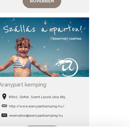
BŐVEBBEN
Aranypart kemping
8600, Siófok, Szent László utca 185.
http://www.aranypartcamping.hu/
reservation@aranypartcamping.hu