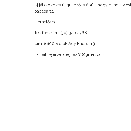
Új játszótér és új grillező is épült, hogy mind a k
bababarát.
Elérhetőség:
Telefonszám: (70) 340 2768
Cím: 8600 Siófok Ady Endre u.31.
E-mail:
fejervendeghaz31@gmail.com