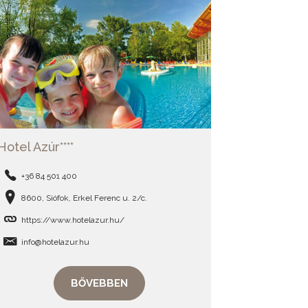
Hotel Azúr****
+36 84 501 400
8600, Siófok, Erkel Ferenc u. 2/c.
https://www.hotelazur.hu/
info@hotelazur.hu
BŐVEBBEN