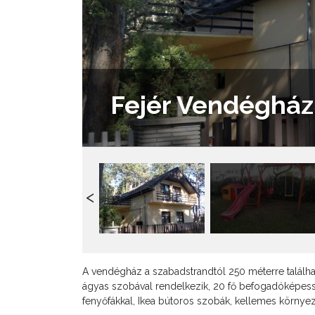
Fejér Vendégház
A vendégház a szabadstrandtól 250 méterre találha
ágyas szobával rendelkezik, 20 fő befogadóképess
fenyőfákkal, Ikea bútoros szobák, kellemes környe