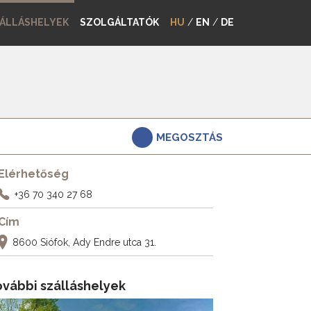
ÁLLÁSHELYEK
SZOLGÁLTATÓK
HU
/
EN
/
DE
MEGOSZTÁS
Elérhetőség
+36 70 340 27 68
Cím
8600 Siófok, Ady Endre utca 31.
ovábbi szálláshelyek