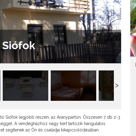
 Siófok
tó Siófok legjobb részén, az Aranyparton. Összesen 7 db 2-3
éggel. A vendégházhoz nagy kert tartozik hangulatos
zet segítenek az Ön és családja kikapcsolódásában.