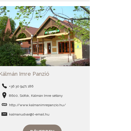
Kálmán Imre Panzió
+36 30 9471 186
8600, Siófok, Kálmán Imre sétány
http://www.kalmanimrepanzio.hu/
kalmanudvar@t-email.hu