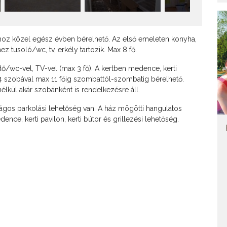
hoz közel egész évben bérelhető. Az első emeleten konyha,
 tusoló/wc, tv, erkély tartozik. Max 8 fő.
ő/wc-vel, TV-vel (max 3 fő). A kertben medence, kerti
t 4 szobával max 11 főig szombattól-szombatig bérelhető.
lkül akár szobánként is rendelkezésre áll.
ságos parkolási lehetőség van. A ház mögötti hangulatos
ce, kerti pavilon, kerti bútor és grillezési lehetőség.