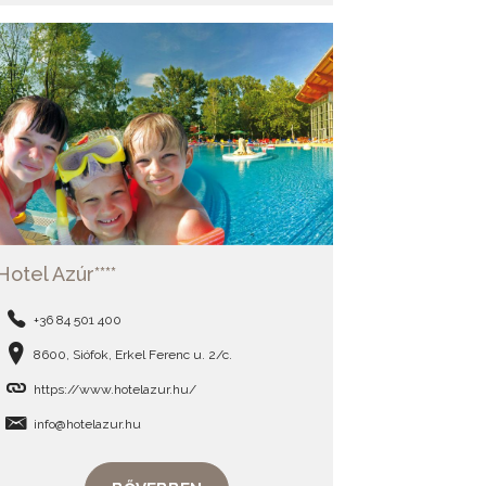
Hotel Azúr****
+36 84 501 400
8600, Siófok, Erkel Ferenc u. 2/c.
https://www.hotelazur.hu/
info@hotelazur.hu