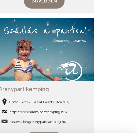
BŐVEBBEN
Aranypart kemping
8600, Siófok, Szent László utca 185.
http://www.aranypartcamping.hu/
reservation@aranypartcamping.hu