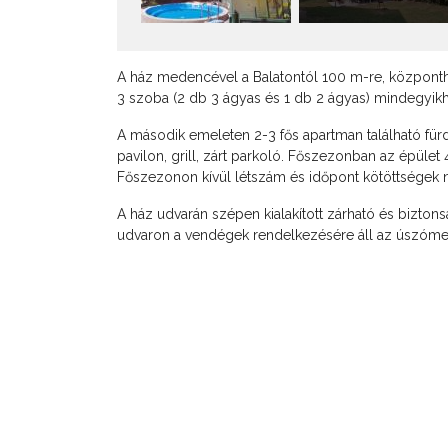
A ház medencével a Balatontól 100 m-re, központ
3 szoba (2 db 3 ágyas és 1 db 2 ágyas) mindegyikhez
A második emeleten 2-3 fős apartman található fürd
pavilon, grill, zárt parkoló. Főszezonban az épüle
Főszezonon kívül létszám és időpont kötöttségek né
A ház udvarán szépen kialakított zárható és bizton
udvaron a vendégek rendelkezésére áll az úszómeden