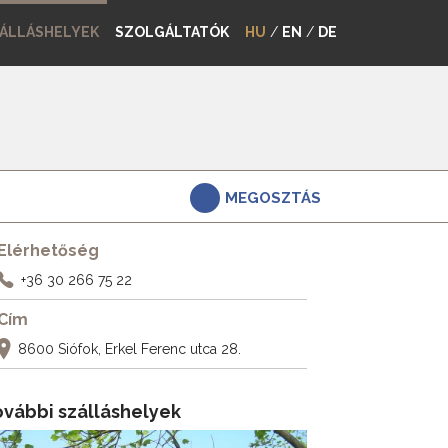
ÁLLÁSHELYEK
SZOLGÁLTATÓK
HU
/
EN
/
DE
MEGOSZTÁS
Elérhetőség
+36 30 266 75 22
Cím
8600 Siófok, Erkel Ferenc utca 28.
ovábbi szálláshelyek