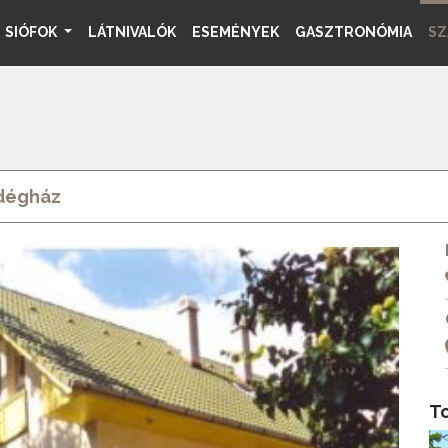
SIÓFOK
LÁTNIVALÓK
ESEMÉNYEK
GASZTRONÓMIA
SZ
ndégház
T