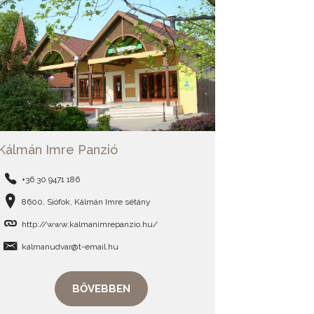
Kálmán Imre Panzió
+36 30 9471 186
8600, Siófok, Kálmán Imre sétány
http://www.kalmanimrepanzio.hu/
kalmanudvar@t-email.hu
BŐVEBBEN