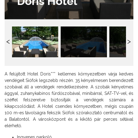
Doris Hotel***
A felújított Hotel Doris*** kellemes környezetben várja kedves
vendégeit Siófok legszebb részén. 35 kényelmesen berendezett
szobával áll a vendégek rendelkezésére. A szobák kényelmes
ággyal, zuhanykabinos fürdőszobával, minibárral, SAT-TV-vel, és
széffel felszerelve biztosítják a vendégek számára a
kikapcsolódást. A Hotel csendes környezetben, mégis csupán
100 m-es távolságra fekszik Siófok szórakoztató centrumától és
a Balatontól. A városközpont és a kikötő pár perces sétával
elérhető.
Ingyenes parkoló