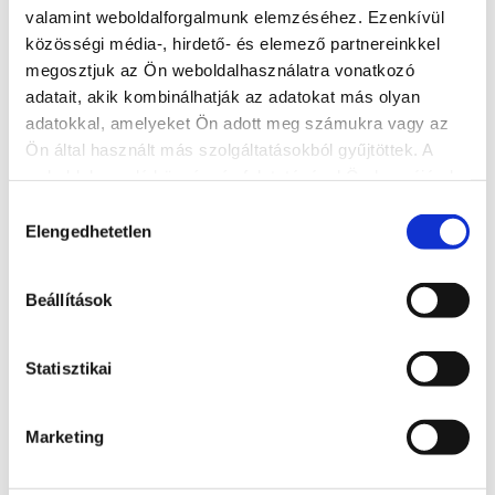
valamint weboldalforgalmunk elemzéséhez. Ezenkívül
közösségi média-, hirdető- és elemező partnereinkkel
megosztjuk az Ön weboldalhasználatra vonatkozó
adatait, akik kombinálhatják az adatokat más olyan
adatokkal, amelyeket Ön adott meg számukra vagy az
Ön által használt más szolgáltatásokból gyűjtöttek. A
weboldalon való böngészés folytatásával Ön hozzájárul a
Kálmán Imre Panzió
sütik használatához.
Hozzájárulás
Elengedhetetlen
kiválasztása
+36 30 9471 186
8600, Siófok, Kálmán Imre sétány
Beállítások
http://www.kalmanimrepanzio.hu/
kalmanudvar@t-email.hu
Statisztikai
BŐVEBBEN
Marketing