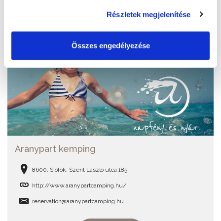
Részletek megjelenítése
Összes engedélyezése
Aranypart kemping
8600, Siófok, Szent László utca 185.
http://www.aranypartcamping.hu/
reservation@aranypartcamping.hu