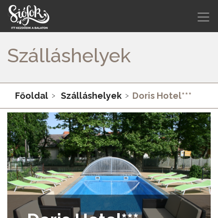
Szálláshelyek
Főoldal
Szálláshelyek
Doris Hotel***