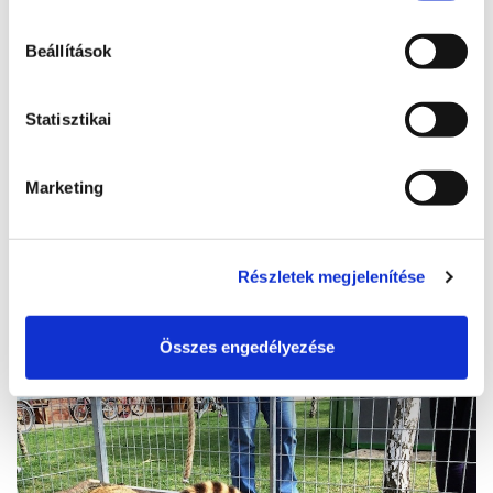
Beállítások
MolnAir Ballooning - balatoni
Statisztikai
hőlégballonozás
06 70 385 0035
Marketing
8611, Siófok-Kiliti repülőtér, Szekszárdi út
www.molnair.hu
Részletek megjelenítése
info@molnair.hu
BŐVEBBEN
Összes engedélyezése