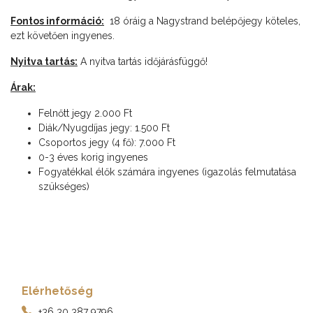
Fontos információ:
18 óráig a Nagystrand belépőjegy köteles,
ezt követően ingyenes.
Nyitva tartás:
A nyitva tartás időjárásfüggő!
Árak:
Felnőtt jegy 2.000 Ft
Diák/Nyugdíjas jegy: 1.500 Ft
Csoportos jegy (4 fő): 7.000 Ft
0-3 éves korig ingyenes
Fogyatékkal élők számára ingyenes (igazolás felmutatása
szükséges)
Elérhetőség
+36 30 387 9796