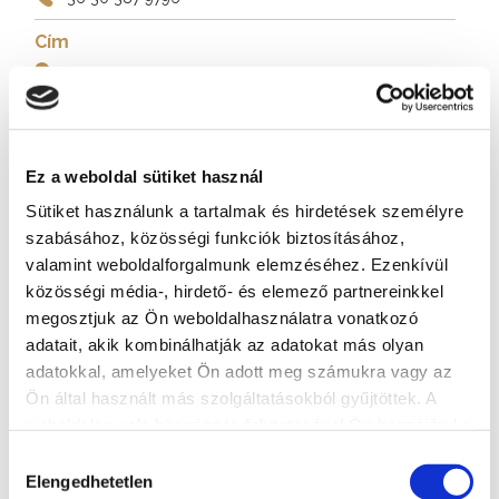
Cím
8600 Siófok, Nagystrand, Petőfi sétány
Weboldal
https://oriaskerek.eu
Ez a weboldal sütiket használ
Sütiket használunk a tartalmak és hirdetések személyre
További szolgáltatók
szabásához, közösségi funkciók biztosításához,
valamint weboldalforgalmunk elemzéséhez. Ezenkívül
közösségi média-, hirdető- és elemező partnereinkkel
megosztjuk az Ön weboldalhasználatra vonatkozó
adatait, akik kombinálhatják az adatokat más olyan
adatokkal, amelyeket Ön adott meg számukra vagy az
Ön által használt más szolgáltatásokból gyűjtöttek. A
weboldalon való böngészés folytatásával Ön hozzájárul a
sütik használatához.
Hozzájárulás
Elengedhetetlen
kiválasztása