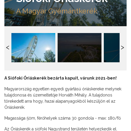
A Magyar Gyémántkerék
A Siófoki Óriáskerék bezárta kapuit, várunk 2021-ben!
Magyarország egyetlen egyedi gyártású óriáskereke melynek
tulajdonosa és üzemeltetője Horváth Mihály. A tulajdonos
törekedett arra hogy, hazai alapanyagokból készüljön el az
Óriáskerék.
Magassága 50m, férőhelyek száma 30 gondola - max: 180/fő
Az Óriáskerék a siófoki Nagystrand területén helyezkedik el.