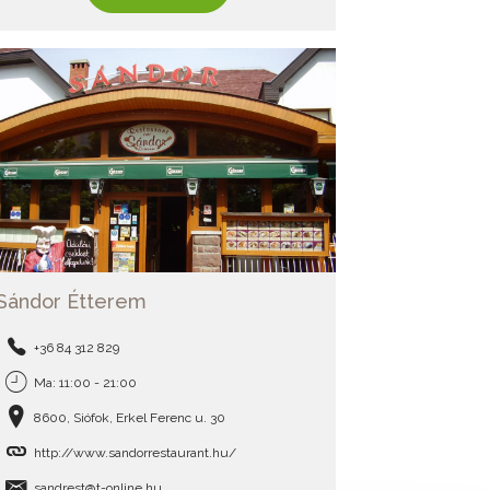
Sándor Étterem
+36 84 312 829
Ma: 11:00 - 21:00
8600, Siófok, Erkel Ferenc u. 30
http://www.sandorrestaurant.hu/
sandrest@t-online.hu