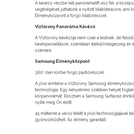
A kávézó részbe két panorámalift visz fel, a közé
segítségével juthatunk a nyitott kilátóteraszra, ami
Élményközpont a forgó kilátórésszel.
Víztorony Panoráma Kávézó
A Víztorony kávézója nem csak a testnek, de felüdü
kávéspecialitások, számtalan italkülönlegesség és é
számára.
Samsung Élményközpont
360°-ban körbe forgó padlórésszel
A jövő érintése a Víztorony Samsung élményközpontj
technológia. Egy kényelmes székben helyet foglalva
körpanorámát. Eközben a Samsung Surface2 érintők
nyílik meg Ön előtt.
45 méterrel a város felett a jövő technológiájával t
gyönyörködhet. Az élmény garantált.