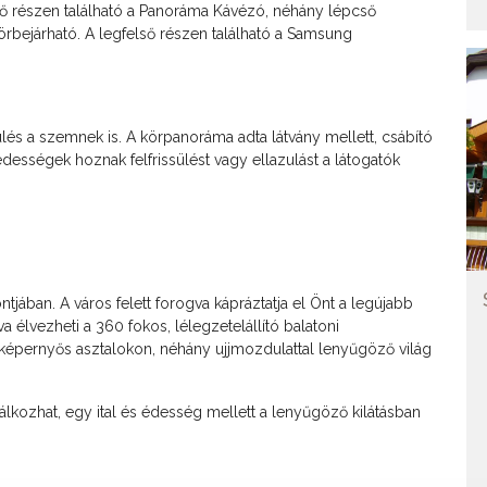
pső részen található a Panoráma Kávézó, néhány lépcső
 körbejárható. A legfelső részen található a Samsung
lés a szemnek is. A körpanoráma adta látvány mellett, csábító
dességek hoznak felfrissülést vagy ellazulást a látogatók
ában. A város felett forogva kápráztatja el Önt a legújabb
 élvezheti a 360 fokos, lélegzetelállító balatoni
épernyős asztalokon, néhány ujjmozdulattal lenyűgöző világ
alálkozhat, egy ital és édesség mellett a lenyűgöző kilátásban