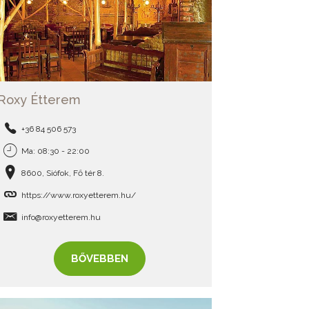
Roxy Étterem
+36 84 506 573
Ma: 08:30 - 22:00
8600, Siófok, Fő tér 8.
https://www.roxyetterem.hu/
info@roxyetterem.hu
BŐVEBBEN