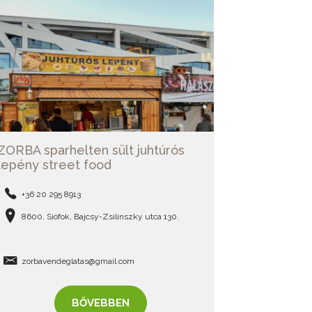
ZORBA sparhelten sült juhtúrós
lepény street food
+36 20 295 8913
8600, Siófok, Bajcsy-Zsilinszky utca 130.
zorbavendeglatas@gmail.com
BŐVEBBEN