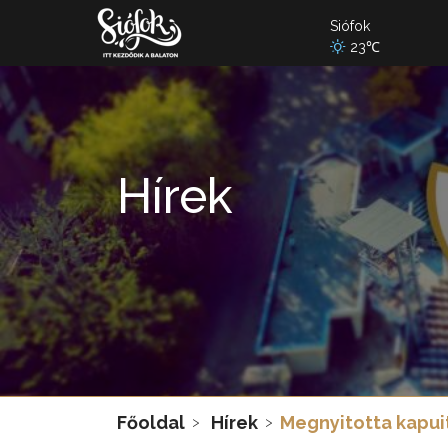
Siófok
23℃
Hírek
Főoldal
Hírek
Megnyitotta kapuit