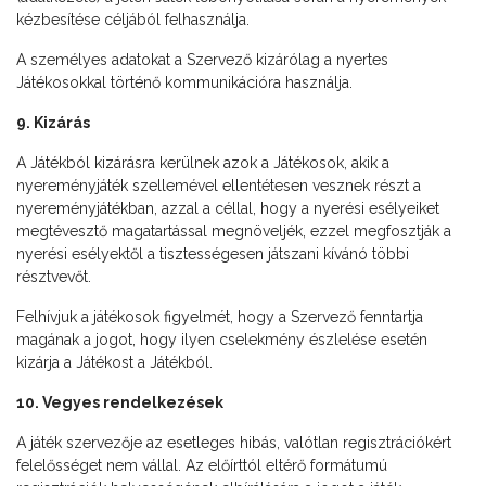
kézbesítése céljából felhasználja.
A személyes adatokat a Szervező kizárólag a nyertes
Játékosokkal történő kommunikációra használja.
9. Kizárás
A Játékból kizárásra kerülnek azok a Játékosok, akik a
nyereményjáték szellemével ellentétesen vesznek részt a
nyereményjátékban, azzal a céllal, hogy a nyerési esélyeiket
megtévesztő magatartással megnöveljék, ezzel megfosztják a
nyerési esélyektől a tisztességesen játszani kívánó többi
résztvevőt.
Felhívjuk a játékosok figyelmét, hogy a Szervező fenntartja
magának a jogot, hogy ilyen cselekmény észlelése esetén
kizárja a Játékost a Játékból.
10. Vegyes rendelkezések
A játék szervezője az esetleges hibás, valótlan regisztrációkért
felelősséget nem vállal. Az előírttól eltérő formátumú