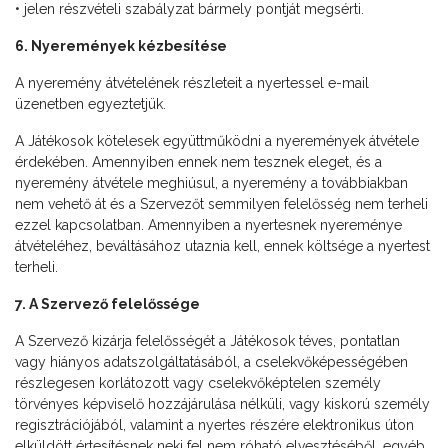
• jelen részvételi szabályzat bármely pontját megsérti.
6. Nyeremények kézbesítése
A nyeremény átvételének részleteit a nyertessel e-mail
üzenetben egyeztetjük.
A Játékosok kötelesek együttműködni a nyeremények átvétele
érdekében. Amennyiben ennek nem tesznek eleget, és a
nyeremény átvétele meghiúsul, a nyeremény a továbbiakban
nem vehető át és a Szervezőt semmilyen felelősség nem terheli
ezzel kapcsolatban. Amennyiben a nyertesnek nyereménye
átvételéhez, beváltásához utaznia kell, ennek költsége a nyertest
terheli.
7. A Szervező felelőssége
A Szervező kizárja felelősségét a Játékosok téves, pontatlan
vagy hiányos adatszolgáltatásából, a cselekvőképességében
részlegesen korlátozott vagy cselekvőképtelen személy
törvényes képviselő hozzájárulása nélküli, vagy kiskorú személy
regisztrációjából, valamint a nyertes részére elektronikus úton
elküldött értesítésnek neki fel nem róható elvesztéséből, egyéb