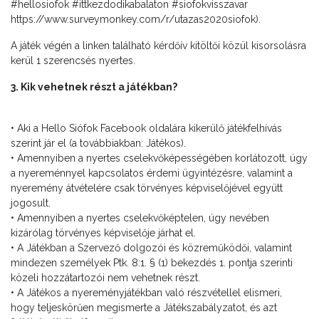
#hellosiofok #ittkezdodikabalaton #siofokvisszavar
https://www.surveymonkey.com/r/utazas2020siofok).
A játék végén a linken található kérdőív kitöltői közül kisorsolásra
kerül 1 szerencsés nyertes.
3. Kik vehetnek részt a játékban?
• Aki a Hello Siófok Facebook oldalára kikerülő játékfelhívás
szerint jár el (a továbbiakban: Játékos).
• Amennyiben a nyertes cselekvőképességében korlátozott, úgy
a nyereménnyel kapcsolatos érdemi ügyintézésre, valamint a
nyeremény átvételére csak törvényes képviselőjével együtt
jogosult.
• Amennyiben a nyertes cselekvőképtelen, úgy nevében
kizárólag törvényes képviselője járhat el.
• A Játékban a Szervező dolgozói és közreműködői, valamint
mindezen személyek Ptk. 8:1. § (1) bekezdés 1. pontja szerinti
közeli hozzátartozói nem vehetnek részt.
• A Játékos a nyereményjátékban való részvétellel elismeri,
hogy teljeskörűen megismerte a Játékszabályzatot, és azt