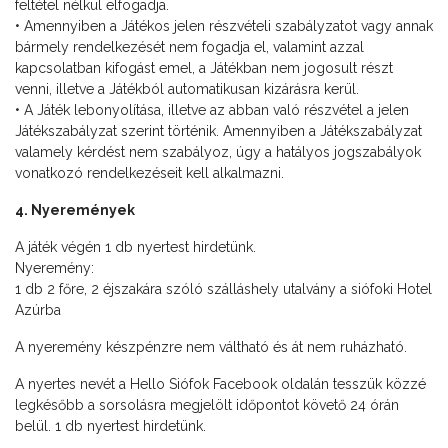
feltétel nélkül elfogadja.
• Amennyiben a Játékos jelen részvételi szabályzatot vagy annak
bármely rendelkezését nem fogadja el, valamint azzal
kapcsolatban kifogást emel, a Játékban nem jogosult részt
venni, illetve a Játékból automatikusan kizárásra kerül.
• A Játék lebonyolítása, illetve az abban való részvétel a jelen
Játékszabályzat szerint történik. Amennyiben a Játékszabályzat
valamely kérdést nem szabályoz, úgy a hatályos jogszabályok
vonatkozó rendelkezéseit kell alkalmazni.
4. Nyeremények
A játék végén 1 db nyertest hirdetünk.
Nyeremény:
1 db 2 főre, 2 éjszakára szóló szálláshely utalvány a siófoki Hotel
Azúrba
A nyeremény készpénzre nem váltható és át nem ruházható.
A nyertes nevét a Hello Siófok Facebook oldalán tesszük közzé
legkésőbb a sorsolásra megjelölt időpontot követő 24 órán
belül. 1 db nyertest hirdetünk.