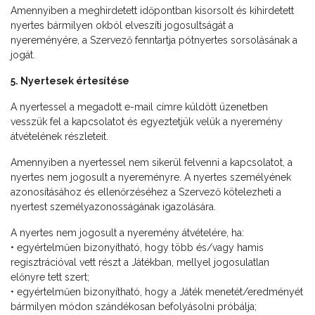
Amennyiben a meghirdetett időpontban kisorsolt és kihirdetett
nyertes bármilyen okból elveszíti jogosultságát a
nyereményére, a Szervező fenntartja pótnyertes sorsolásának a
jogát.
5. Nyertesek értesítése
A nyertessel a megadott e-mail címre küldött üzenetben
vesszük fel a kapcsolatot és egyeztetjük velük a nyeremény
átvételének részleteit.
Amennyiben a nyertessel nem sikerül felvenni a kapcsolatot, a
nyertes nem jogosult a nyereményre. A nyertes személyének
azonosításához és ellenőrzéséhez a Szervező kötelezheti a
nyertest személyazonosságának igazolására.
A nyertes nem jogosult a nyeremény átvételére, ha:
• egyértelműen bizonyítható, hogy több és/vagy hamis
regisztrációval vett részt a Játékban, mellyel jogosulatlan
előnyre tett szert;
• egyértelműen bizonyítható, hogy a Játék menetét/eredményét
bármilyen módon szándékosan befolyásolni próbálja;