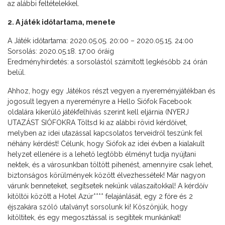
az alábbi feltételekkel.
2. A játék időtartama, menete
A Játék időtartama: 2020.05.05. 20:00 – 2020.05.15. 24:00
Sorsolás: 2020.05.18. 17:00 óráig
Eredményhirdetés: a sorsolástól számított legkésőbb 24 órán
belül.
Ahhoz, hogy egy Játékos részt vegyen a nyereményjátékban és
jogosult legyen a nyereményre a Hello Siófok Facebook
oldalára kikerülő játékfelhívás szerint kell eljárnia (NYERJ
UTAZÁST SIÓFOKRA Töltsd ki az alábbi rövid kérdőívet,
melyben az idei utazással kapcsolatos terveidről teszünk fel
néhány kérdést! Célunk, hogy Siófok az idei évben a kialakult
helyzet ellenére is a lehető legtöbb élményt tudja nyújtani
nektek, és a városunkban töltött pihenést, amennyire csak lehet,
biztonságos körülmények között élvezhessétek! Már nagyon
várunk benneteket, segítsetek nekünk válaszaitokkal! A kérdőív
kitöltői között a Hotel Azúr**** felajánlását, egy 2 főre és 2
éjszakára szóló utalványt sorsolunk ki! Köszönjük, hogy
kitöltitek, és egy megosztással is segítitek munkánkat!