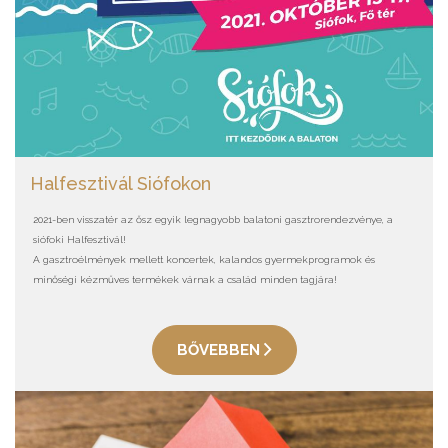
Halfesztivál Siófokon
2021-ben visszatér az ősz egyik legnagyobb balatoni gasztrorendezvénye, a
siófoki Halfesztivál!
A gasztroélmények mellett koncertek, kalandos gyermekprogramok és
minőségi kézműves termékek várnak a család minden tagjára!
BŐVEBBEN