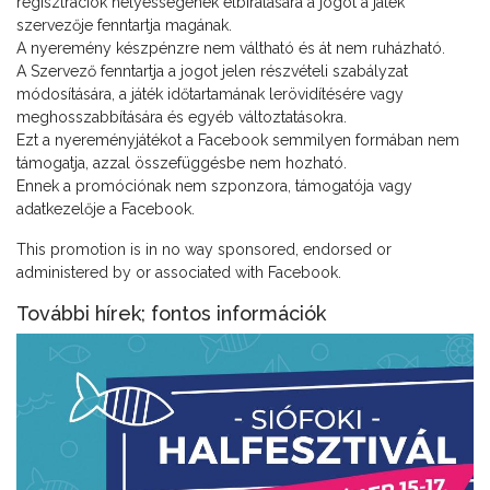
regisztrációk helyességének elbírálására a jogot a játék
szervezője fenntartja magának.
A nyeremény készpénzre nem váltható és át nem ruházható.
A Szervező fenntartja a jogot jelen részvételi szabályzat
módosítására, a játék időtartamának lerövidítésére vagy
meghosszabbítására és egyéb változtatásokra.
Ezt a nyereményjátékot a Facebook semmilyen formában nem
támogatja, azzal összefüggésbe nem hozható.
Ennek a promóciónak nem szponzora, támogatója vagy
adatkezelője a Facebook.
This promotion is in no way sponsored, endorsed or
administered by or associated with Facebook.
További hírek; fontos információk