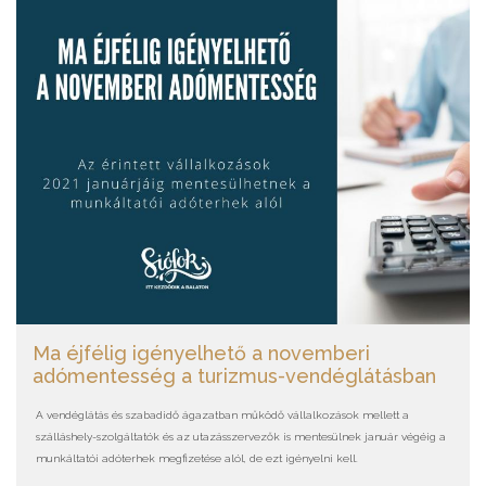
Ma éjfélig igényelhető a novemberi
adómentesség a turizmus-vendéglátásban
A vendéglátás és szabadidő ágazatban működő vállalkozások mellett a
szálláshely-szolgáltatók és az utazásszervezők is mentesülnek január végéig a
munkáltatói adóterhek megfizetése alól, de ezt igényelni kell.