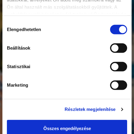
Ön által használt más szolgáltatásokból gyűjtöttek. A
weboldalon való böngészés folytatásával Ön hozzájárul a
sütik használatához.
Hozzájárulás
Elengedhetetlen
kiválasztása
Beállítások
Siófok
23℃
Statisztikai
Marketing
Részletek megjelenítése
Összes engedélyezése